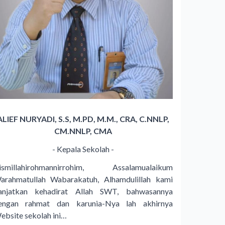
ALIEF NURYADI, S.S, M.PD, M.M., CRA, C.NNLP,
CM.NNLP, CMA
- Kepala Sekolah -
ismillahirohmannirrohim, Assalamualaikum
arahmatullah Wabarakatuh, Alhamdulillah kami
anjatkan kehadirat Allah SWT, bahwasannya
engan rahmat dan karunia-Nya lah akhirnya
ebsite sekolah ini…