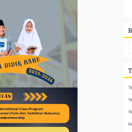
B
T
T
Y
Y
I