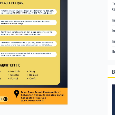
T
S
I
I
I
I
B