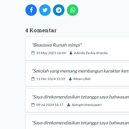
4 Komentar
"Beasiswa Rumah mimpi"
23 May 2025 16:04
Adinda Zaskia Vrianita
"Sekolah yang memang membangun karakter kem
11 Dec 2024 13:33
Rihan Lillah
"Saya direkomendasikan tetangga saya bahwasany
09 Jul 2024 16:17
Ajeng tristania putri
"Saya direkomendasikan tetangga saya bahwasany