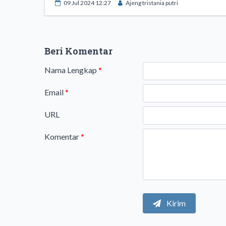
09 Jul 2024 12:27
Ajeng tristania putri
Beri Komentar
Nama Lengkap
*
Email
*
URL
Komentar
*
Kirim