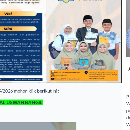
2026 mohon klik berikut ini :
B
 AL USWAH BANGIL
W
p
d
W