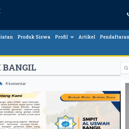
H
iatan
Produk Siswa
Profil
Artikel
Pendaftara
 BANGIL
4 komentar