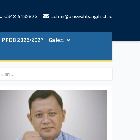
0343-6432823
admin@aluswahbangil.sch.id
n PPDB 2026/2027
Galeri